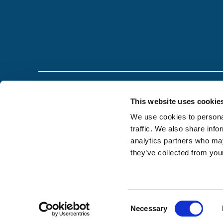
This website uses cookie
We use cookies to personal
traffic. We also share info
analytics partners who may
they’ve collected from your
C
Necessary
o