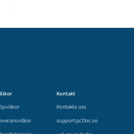
illkor
Kontakt
öpvillkor
Kontakta oss
everansvillkor
support@cDoc.se