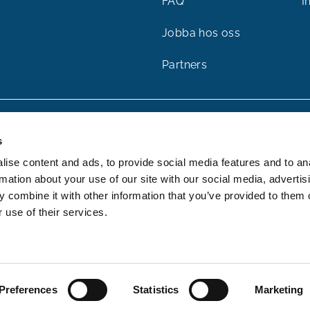
FAQ
I
Jobba hos oss
Partners
s
ise content and ads, to provide social media features and to an
rmation about your use of our site with our social media, advertis
 combine it with other information that you’ve provided to them o
 use of their services.
Preferences
Statistics
Marketing
©2026 cDoc. All rights reserved