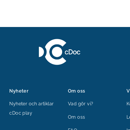
Nyheter
Om oss
V
Nyheter och artiklar
Vad gör vi?
K
cDoc play
Om oss
L