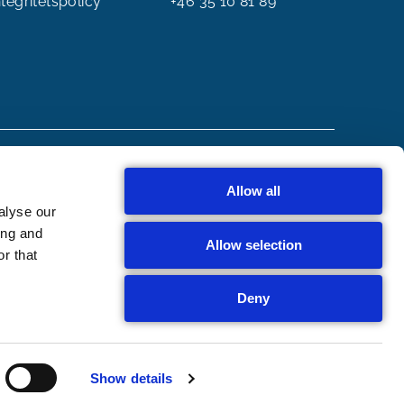
ntegritetspolicy
+46 35 10 81 89
Allow all
alyse our
ing and
Allow selection
r that
Deny
Show details