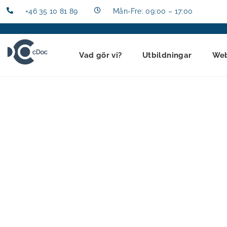
+46 35 10 81 89
Mån-Fre: 09:00 – 17:00
Vad gör vi?
Utbildningar
We
Chemical Documentaion lanserar idag sin nya tjänst Mi
Advokatbyrå AB
För att undvika miljö- eller arbetsmiljöbrott är det vik
nya tjänst Miljöjurist i samarbete med RosholmDell Ad
RosholmDell Advokatbyrås erfarne miljöjurist Daniel Dr
och att analysera vilka behov ni har gällande exemp
tillsynsfrågor.
Vi ser regelbundet notiser i media som talar om att fö