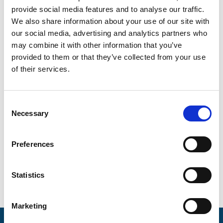
provide social media features and to analyse our traffic.
We also share information about your use of our site with
REACH förordningen
our social media, advertising and analytics partners who
may combine it with other information that you’ve
Elvira Johansson
juni 25, 2024
provided to them or that they’ve collected from your use
of their services.
Vad är REACH-förordningen? REACH är en EU-förordning
som trädde i kraft den 1:a juni 2007. Det huvudsakliga
målet med lagstiftningen är att skydda människors hälsa
C
Necessary
och miljö från risker med kemikalier…
o
n
s
Fortsätt Läsa
Preferences
e
n
t
Statistics
S
e
Marketing
l
e