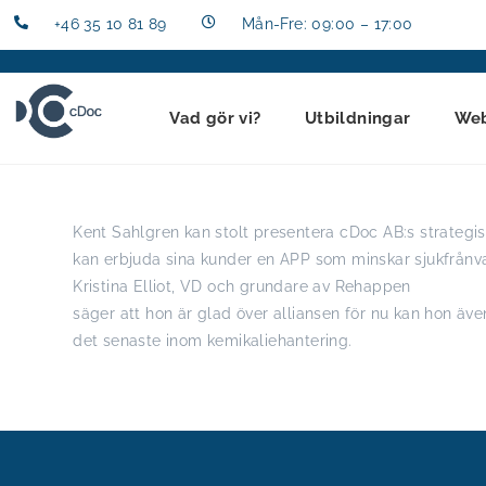
+46 35 10 81 89
Mån-Fre: 09:00 – 17:00
Vad gör vi?
Utbildningar
We
Kent Sahlgren kan stolt presentera cDoc AB:s strateg
kan erbjuda sina kunder en APP som minskar sjukfrånv
Kristina Elliot, VD och grundare av Rehappen
säger att hon är glad över alliansen för nu kan hon äv
det senaste inom kemikaliehantering.