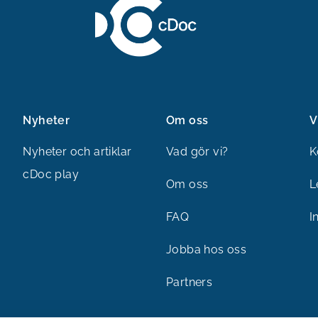
Nyheter
Om oss
V
Nyheter och artiklar
Vad gör vi?
K
cDoc play
Om oss
L
FAQ
I
Jobba hos oss
Partners