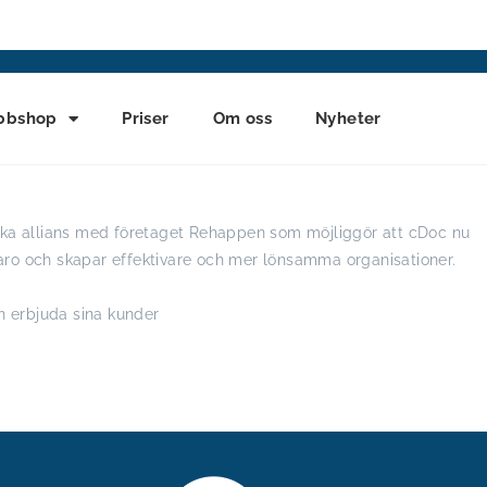
bbshop
Priser
Om oss
Nyheter
iska allians med företaget Rehappen som möjliggör att cDoc nu
aro och skapar effektivare och mer lönsamma organisationer.
en erbjuda sina kunder