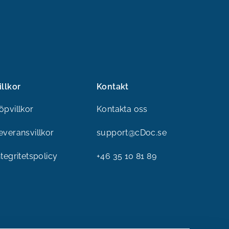
illkor
Kontakt
öpvillkor
Kontakta oss
everansvillkor
support@cDoc.se
ntegritetspolicy
+46 35 10 81 89