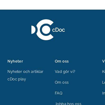
Nyheter
Om oss
V
Nyheter och artiklar
Vad gör vi?
K
cDoc play
Om oss
L
FAQ
I
Jobba hos oss