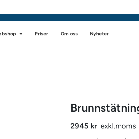
bbshop
Priser
Om oss
Nyheter
Brunnstätni
2945 kr
exkl.moms