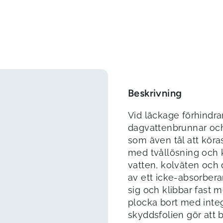
Beskrivning
Vid läckage förhindra
dagvattenbrunnar och 
som även tål att köra
med tvållösning och 
vatten, kolväten och 
av ett icke-absorber
sig och klibbar fast m
plocka bort med integ
skyddsfolien gör att 