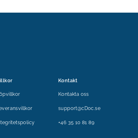
illkor
Kontakt
öpvillkor
Kontakta oss
everansvillkor
support@cDoc.se
ntegritetspolicy
+46 35 10 81 89