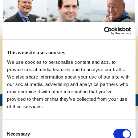
Expertiser nära tillhands sedan 2015
This website uses cookies
Med vår digitala tjänst för kemikaliehantering får ni inte bara full kontroll över
We use cookies to personalise content and ads, to
era produkter – ni får också personlig kontakt, tillgång till vår kundportal och fri
provide social media features and to analyse our traffic.
support. Behöver ni extra hjälp finns våra erfarna EHS-konsulter alltid redo att
We also share information about your use of our site with
our social media, advertising and analytics partners who
assistera er med allt från riskbedömningar till praktiskt stöd i kemikaliearbetet.
may combine it with other information that you’ve
provided to them or that they’ve collected from your use
Medarbetare
of their services.
C
Necessary
o