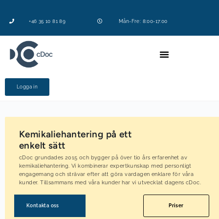
+46 35 10 81 89
Mån-Fre: 8:00-17:00
Logga in
Kemikaliehantering på ett
enkelt sätt
cDoc grundades 2015 och bygger på över tio års erfarenhet av
kemikaliehantering. Vi kombinerar expertkunskap med personligt
engagemang och strävar efter att göra vardagen enklare för våra
kunder. Tillsammans med våra kunder har vi utvecklat dagens cDoc.
Kontakta oss
Priser