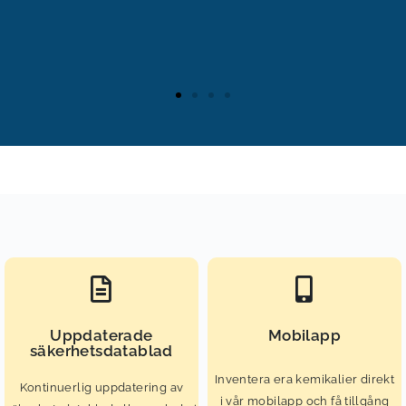
En smidig lösning som erbjuder det
vi efterfrågade!
Bergs Timber
Johan Eliasson - Chief
Sustainability Officer
Uppdaterade
Mobilapp
säkerhetsdatablad
Inventera era kemikalier direkt
Kontinuerlig uppdatering av
i vår mobilapp och få tillgång