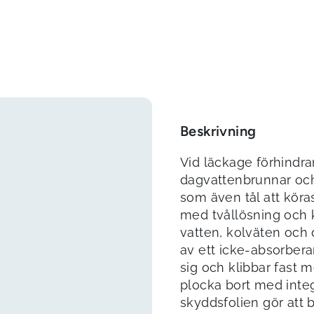
Beskrivning
Vid läckage förhindra
dagvattenbrunnar och 
som även tål att köra
med tvållösning och 
vatten, kolväten och 
av ett icke-absorber
sig och klibbar fast m
plocka bort med integ
skyddsfolien gör att 