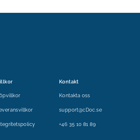
illkor
Kontakt
öpvillkor
Kontakta oss
everansvillkor
support@cDoc.se
ntegritetspolicy
+46 35 10 81 89