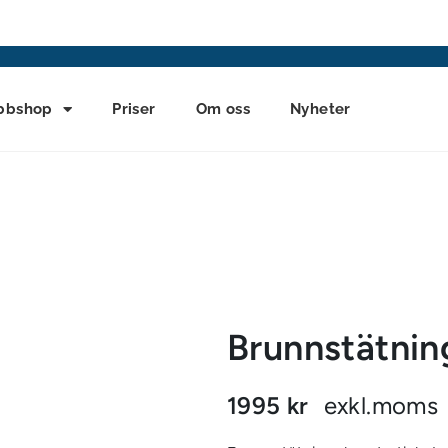
bbshop
Priser
Om oss
Nyheter
Brunnstätni
1995 kr
exkl.moms