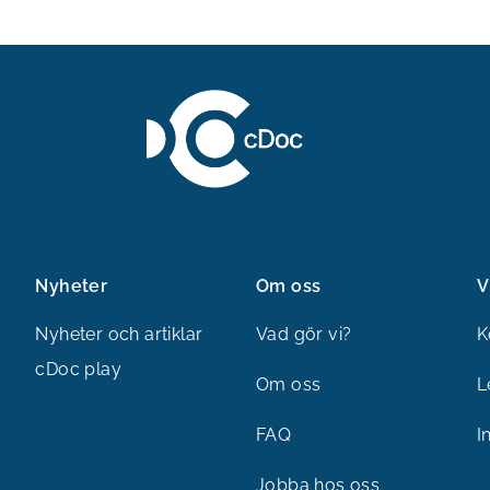
Nyheter
Om oss
V
Nyheter och artiklar
Vad gör vi?
K
cDoc play
Om oss
L
FAQ
I
Jobba hos oss