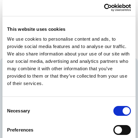
vi dig.
This website uses cookies
Begär offert
We use cookies to personalise content and ads, to
provide social media features and to analyse our traffic.
We also share information about your use of our site with
our social media, advertising and analytics partners who
Teknisk beskrivning
may combine it with other information that you’ve
provided to them or that they’ve collected from your use
of their services.
Färg
Material
C
Necessary
Längd (mm)
o
n
Bredd (mm)
s
Preferences
e