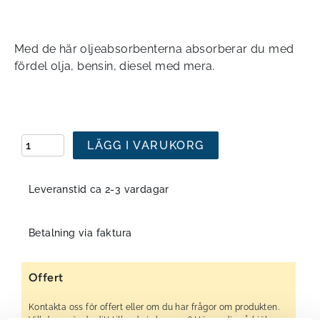
Med de här oljeabsorbenterna absorberar du med
fördel olja, bensin, diesel med mera.
LÄGG I VARUKORG
Leveranstid ca 2-3 vardagar
Betalning via faktura
Offert
Kontakta oss för offert eller om du har frågor om produkten.
Vill du använda ditt tillgodo i shoppen? Hör av dig så hjälper