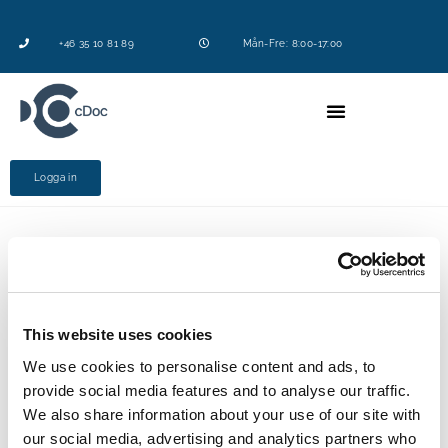
+46 35 10 81 89
Mån-Fre: 8:00-17:00
Logga in
– entreprenörstävlingen för Nordens främsta startup-
och tillväxtbolag.
Techarenan är en plattform för innovation och
This website uses cookies
entreprenörskap som samlar nordiska framtidsbolag,
We use cookies to personalise content and ads, to
etablerad industri, relevanta marknadsaktörer,
provide social media features and to analyse our traffic.
beslutsfattare och politiker. Techarenan grundades för
We also share information about your use of our site with
åtta år sedan som en entreprenörstävling för startup
our social media, advertising and analytics partners who