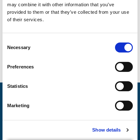
och tillväxtbolag. Idag är det både en tävling, en arena
may combine it with other information that you’ve
och mötesplats för innovation och entreprenörskap.
provided to them or that they’ve collected from your use
Syftet med arenan är att bidra till positiv utveckling i
of their services.
samhället genom att främja och förena entreprenörer,
individer, organisationer, företag och politiker som
C
förändrar, förbättrar och utvecklar vårt samhälle.
Necessary
o
n
s
Preferences
e
n
t
Statistics
S
e
Marketing
l
Tjänster
e
c
Utbildningar
Show details
t
Nyheter
i