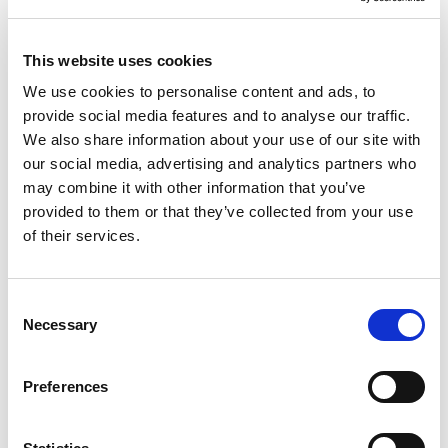
Vilka särskilda förhållanden som finns på
arbetsplatsen.
Vilken prestanda den personliga
This website uses cookies
skyddsutrustningen ska ha.
We use cookies to personalise content and ads, to
provide social media features and to analyse our traffic.
Genom att bära rätt skyddshandskar, ansiktsmasker
We also share information about your use of our site with
och skyddskläder kan arbetare skydda sig mot
our social media, advertising and analytics partners who
dessa potentiellt farliga effekter. En viktigt aspekt
may combine it with other information that you’ve
vid val av skyddsutrustning är att det ibland är
provided to them or that they’ve collected from your use
nödvändigt för en arbetstagare att bära mer än en
of their services.
typ av personlig skyddsutrustning, då ska dessa gå
att kombinera utan att skyddsförmågan försämras.
C
Skyddsutrustning bidrar också till att skapa en
Necessary
o
trygg arbetsmiljö. Medarbetare som känner sig
n
säkra är mer benägna att arbeta effektivt och med
s
Preferences
hög kvalitet. Dessutom visar arbetsgivare som
e
prioriterar säkerhet att de värnar om sina anställda,
n
vilket stärker arbetsmoralen. Lagar och regler, som