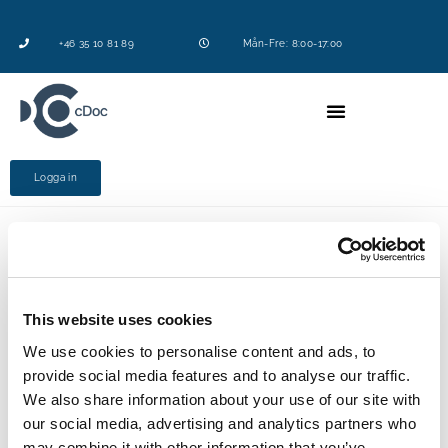
+46 35 10 81 89
Mån-Fre: 8:00-17:00
Logga in
Vi på cDoc är glada över att ha ingått avtal med 
ECSkog.  
This website uses cookies
We use cookies to personalise content and ads, to
ECSkogs kunder kommer få ta del av vår digitala 
provide social media features and to analyse our traffic.
molntjänst där det ingår automatisk uppdatering av 
säkerhetsdatabladen och riskbedömning för hantering 
We also share information about your use of our site with
av kemikalierna. 
our social media, advertising and analytics partners who
Läs mer om ECSkog på deras hemsida: 
may combine it with other information that you’ve