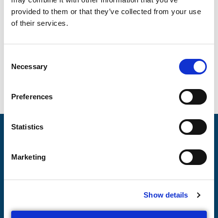
https://ecskog.se/
provided to them or that they’ve collected from your use
of their services.
Är ert företag  intresserade av att få hjälp med er 
kemikaliehantering, tveka inte att höra av er till 
Kent.Sahlgren@cdoc.se
 redan idag!
C
Necessary
o
n
s
Preferences
e
n
t
Statistics
S
e
Marketing
Tjänster
l
e
Utbildningar
c
Show details
t
Nyheter
i
Om oss