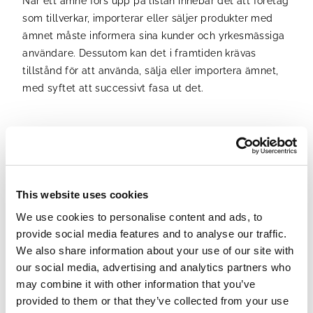
När ett ämne förs upp på listan innebär det att företag
som tillverkar, importerar eller säljer produkter med
ämnet måste informera sina kunder och yrkesmässiga
användare. Dessutom kan det i framtiden krävas
tillstånd för att använda, sälja eller importera ämnet,
med syftet att successivt fasa ut det.
Nya ämnen på
Kandidatförteckningen:
6-[(C10-C13)-Alkyl-(grenad, omättad)-2,5-
This website uses cookies
dioxopyrrolidin-1-yl]hexansyra
:
Reproduktionsstörande. Används i smörjmedel,
We use cookies to personalise content and ads, to
fetter och metallbearbetningsvätskor.
provide social media features and to analyse our traffic.
O,O,O-Trifenylfosforotioat
: Svårnedbrytbart,
We also share information about your use of our site with
our social media, advertising and analytics partners who
bioackumulerande och toxiskt. Förekommer i
may combine it with other information that you’ve
smörjmedel och fetter.
provided to them or that they’ve collected from your use
Oktametyltrisiloxan
: Mycket svårnedbrytbart och