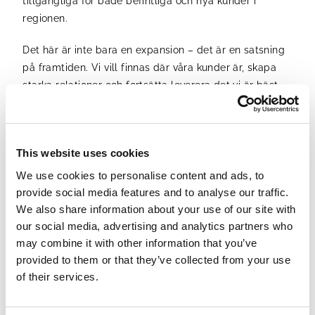
tillgängliga för både befintliga och nya kunder i
regionen.
Det här är inte bara en expansion – det är en satsning
på framtiden. Vi vill finnas där våra kunder är, skapa
starka relationer och fortsätta leverera det vi är bäst
på – med samma passion, kvalitet och engagemang.
Vi ser fram emot att mötas – och växa tillsammans!
This website uses cookies
Är ni sugna på att höra mer om vår tjänst, tveka inte att
We use cookies to personalise content and ads, to
höra av er till Kent.Sahlgren@cdoc.se!
provide social media features and to analyse our traffic.
We also share information about your use of our site with
our social media, advertising and analytics partners who
may combine it with other information that you’ve
provided to them or that they’ve collected from your use
of their services.