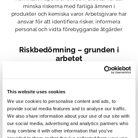
minska riskerna med farliga ämnen i
produkter och kemiska varor. Arbetsgivare har
ansvar för att identifiera risker, informera
personal och vidta förebyggande åtgärder.
Riskbedömning – grunden i
arbetet
All kemikaliehantering bör börja med en
noggrann riskbedömning. Det innebär att man:
This website uses cookies
Identifierar vilka kemikalier som används.
We use cookies to personalise content and ads, to
Kartlägger deras farliga egenskaper (t.ex.
provide social media features and to analyse our traffic.
brandfarlighet, giftighet eller miljöfarlighet).
We also share information about your use of our site with
our social media, advertising and analytics partners who
Bedömer hur exponering kan ske – via
may combine it with other information that you’ve
inandning, hudkontakt eller förtäring.