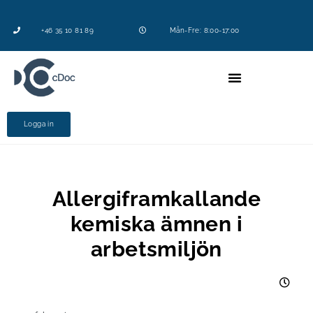
+46 35 10 81 89
Mån-Fre: 8:00-17:00
Logga in
Allergiframkallande
kemiska ämnen i
arbetsmiljön