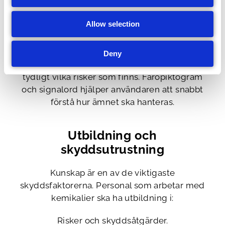
n
I ventilerade och anpassade utrymmen.
Allow selection
Oåtkomligt för obehöriga.
Deny
Märkning enligt gällande regler gör det
tydligt vilka risker som finns. Faropiktogram
och signalord hjälper användaren att snabbt
förstå hur ämnet ska hanteras.
Utbildning och
skyddsutrustning
Kunskap är en av de viktigaste
skyddsfaktorerna. Personal som arbetar med
kemikalier ska ha utbildning i:
Risker och skyddsåtgärder.