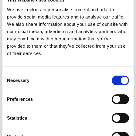
göra mer informerade bedömningar vid
lagring och hantering. Vi går igenom hur du
We use cookies to personalise content and ads, to
provide social media features and to analyse our traffic.
på ett säkert sätt förvarar och hanterar
We also share information about your use of our site with
kemikalier för att minimera risker. Detta
our social media, advertising and analytics partners who
inkluderar rätt placering på lagret, behov av
may combine it with other information that you’ve
provided to them or that they’ve collected from your use
invallning eller uppsamling, samt hantering
of their services.
av brandfarliga produkter.
Vad får du lära dig?
C
Necessary
o
n
Lagstiftning och regler
s
Preferences
Kemikaliers egenskaper och risker
e
Säker lagring och hantering
n
t
Statistics
Förebyggande åtgärder
S
Åtgärder vid tillbud och olycka
e