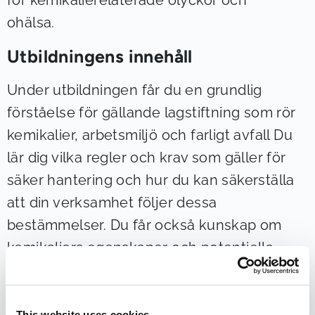
för kemikalierelaterade olyckor och
ohälsa.
Utbildningens innehåll
Under utbildningen får du en grundlig
förståelse för gällande lagstiftning som rör
kemikalier, arbetsmiljö och farligt avfall Du
lär dig vilka regler och krav som gäller för
säker hantering och hur du kan säkerställa
att din verksamhet följer dessa
bestämmelser. Du får också kunskap om
kemikaliers egenskaper och potentiella
faror. Genom att förstå hur olika ämnen
reagerar och vilka risker de medför kan du
This website uses cookies