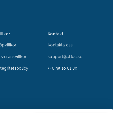
illkor
Kontakt
öpvillkor
Kontakta oss
everansvillkor
support@cDoc.se
ntegritetspolicy
+46 35 10 81 89