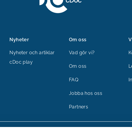
Nyheter
Om oss
V
Nyheter och artiklar
Vad gör vi?
K
cDoc play
Om oss
L
FAQ
I
Jobba hos oss
Partners