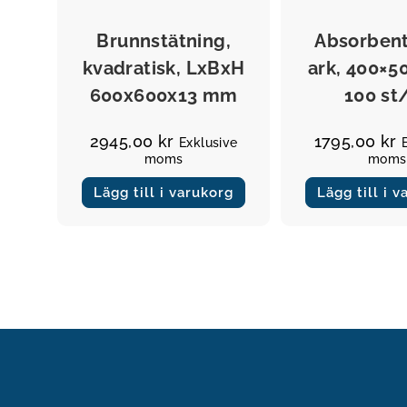
Övrigt
Övrigt
Brunnstätning,
Absorben
kvadratisk, LxBxH
ark, 400×5
600x600x13 mm
100 st
2945,00
kr
1795,00
kr
Exklusive
moms
moms
Lägg till i varukorg
Lägg till i 