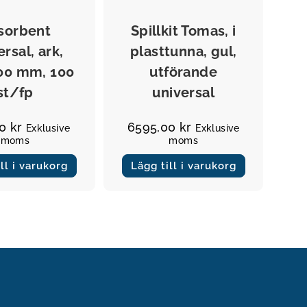
Övrigt
Övrigt
sorbent
Spillkit Tomas, i
rsal, ark,
plasttunna, gul,
00 mm, 100
utförande
st/fp
universal
00
kr
6595,00
kr
Exklusive
Exklusive
moms
moms
ll i varukorg
Lägg till i varukorg