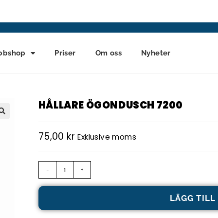
bbshop
Priser
Om oss
Nyheter
HÅLLARE ÖGONDUSCH 7200
75,00
kr
Exklusive moms
-
+
LÄGG TILL