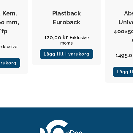
Övrigt
t Kem,
Plastback
Ab
00 mm,
Euroback
Unive
/fp
400×5
120,00
kr
Exklusive
moms
Exklusive
Lägg till i varukorg
1495,
varukorg
Lägg ti