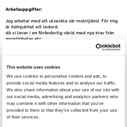
Arbetsuppgifter:
Jag arbetar med att utveckla vår molntjänst. För mig
är ödmjukhet ett ledord,
då vi lever i en föränderlig värld med nya krav från
myndigheter etc.
Min uppgift är att flytta in framtiden till er
arbetsplats.
Mina intressen:
På min fritid spelar jag gärna golf och
This website uses cookies
bridge.
We use cookies to personalise content and ads, to
provide social media features and to analyse our traffic.
We also share information about your use of our site with
our social media, advertising and analytics partners who
Kontakt
may combine it with other information that you’ve
provided to them or that they’ve collected from your use
Phone:
of their services.
+4635 10 81 89