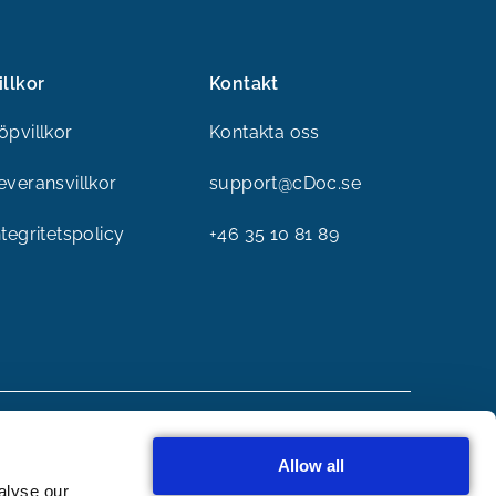
illkor
Kontakt
öpvillkor
Kontakta oss
everansvillkor
support@cDoc.se
ntegritetspolicy
+46 35 10 81 89
Allow all
alyse our