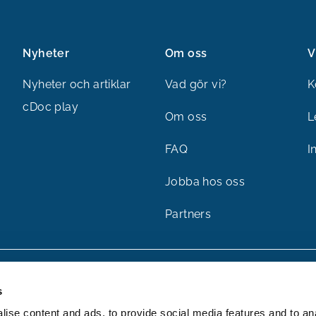
Nyheter
Om oss
V
Nyheter och artiklar
Vad gör vi?
K
cDoc play
Om oss
L
FAQ
I
Jobba hos oss
Partners
s
ise content and ads, to provide social media features and to an