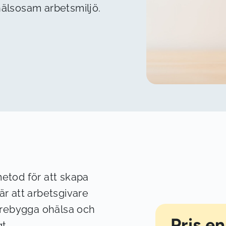
hälsosam arbetsmiljö.
etod för att skapa
är att arbetsgivare
förebygga ohälsa och
Pris en
gt