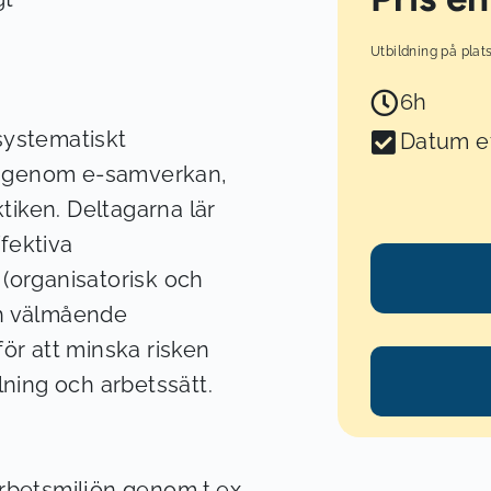
Utbildning på plat
6h
systematiskt
Datum e
r igenom e-samverkan,
tiken. Deltagarna lär
ffektiva
(organisatorisk och
och välmående
ör att minska risken
ning och arbetssätt.
 arbetsmiljön genom t.ex.