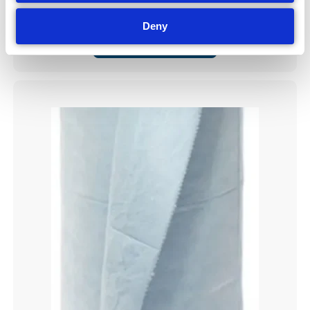
2945,00
kr
Exklusive moms
Deny
Lägg till i varukorg