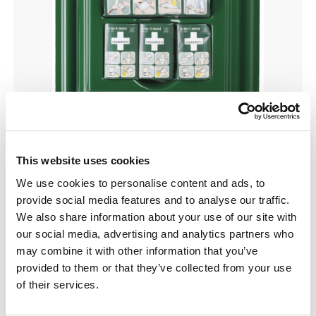
This website uses cookies
We use cookies to personalise content and ads, to
provide social media features and to analyse our traffic.
Övrigt
We also share information about your use of our site with
Första Hjälpen Tavla Cederroth
our social media, advertising and analytics partners who
may combine it with other information that you’ve
415,00
kr
Exklusive moms
provided to them or that they’ve collected from your use
Lägg till i varukorg
of their services.